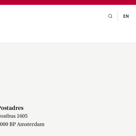
gsraad,
praak,
MA
Postadres
ostbus 1605
000 BP Amsterdam