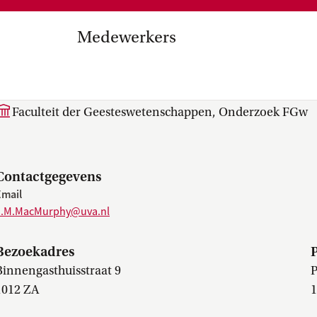
Medezeggenschap, ondernemin
en
commissies, kwaliteitszorg, ins
strategisch plan, instellingsplan,
Medewerkers
besluitvorming, netwerken…
el Internationalisering in
J.M. (John) MacMurphy 
zuinigingen, diversiteitsbeleid…
Faculteit der Geesteswetenschappen, Onderzoek FGw
Contactgegevens
Email
J.M.MacMurphy@uva.nl
Bezoekadres
Binnengasthuisstraat 9
P
1012 ZA
1