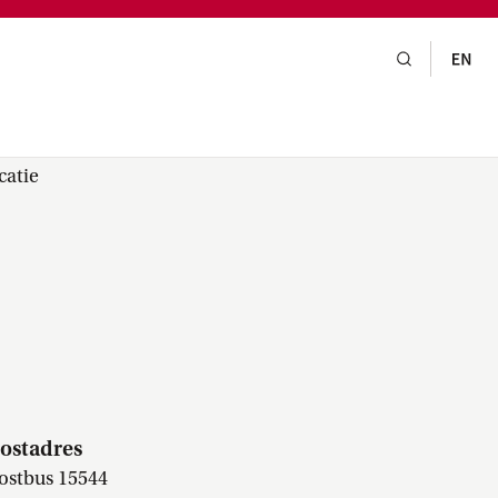
gsraad,
praak,
catie
ostadres
ostbus 15544