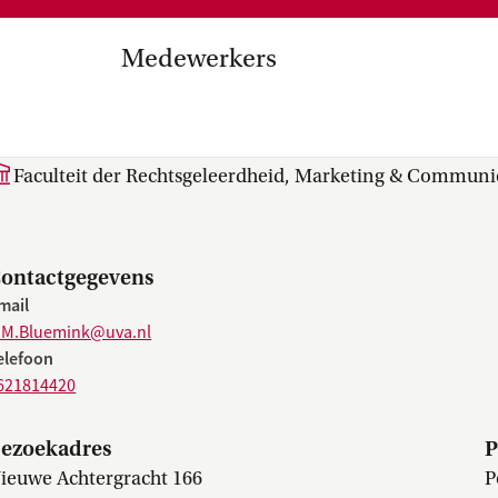
Medezeggenschap, ondernemin
en
commissies, kwaliteitszorg, ins
strategisch plan, instellingsplan,
Medewerkers
besluitvorming, netwerken…
el Internationalisering in
S.M. (Sanne) Bluemink
zuinigingen, diversiteitsbeleid…
Faculteit der Rechtsgeleerdheid, Marketing & Communi
ontactgegevens
mail
.M.Bluemink@uva.nl
elefoon
621814420
ezoekadres
P
ieuwe Achtergracht 166
P