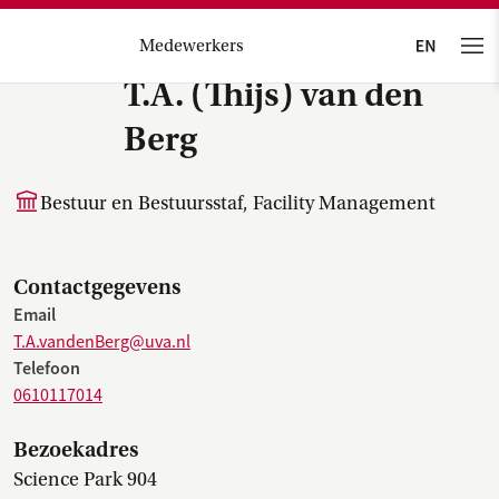
Medewerkers
T.A. (Thijs) van den
Berg
Bestuur en Bestuursstaf, Facility Management
Contactgegevens
Email
T.A.vandenBerg@uva.nl
Telefoon
0610117014
Bezoekadres
Science Park 904