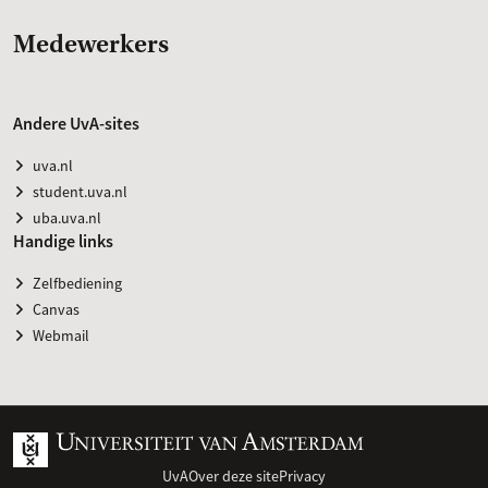
Medewerkers
Andere UvA-sites
uva.nl
student.uva.nl
uba.uva.nl
Handige links
Zelfbediening
Canvas
Webmail
UvA
Over deze site
Privacy