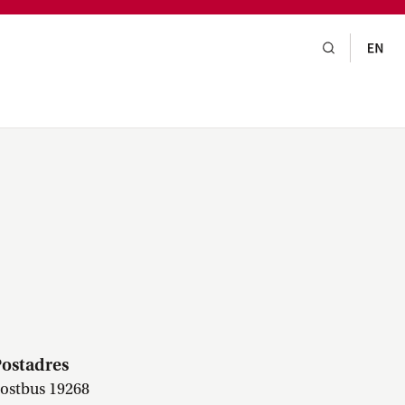
gsraad,
praak,
er
ostadres
ostbus 19268