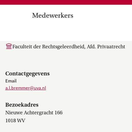
Medezeggenschap, ondernemin
en
commissies, kwaliteitszorg, ins
strategisch plan, instellingsplan,
Medewerkers
besluitvorming, netwerken…
el Internationalisering in
A.L. (Ate) Bremmer
zuinigingen, diversiteitsbeleid…
Faculteit der Rechtsgeleerdheid, Afd. Privaatrecht
Contactgegevens
Email
a.l.bremmer@uva.nl
Bezoekadres
Nieuwe Achtergracht 166
1018 WV