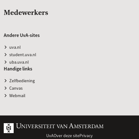
Medewerkers
Andere UvA-sites
uva.nl
student.uva.nl
uba.uva.nl
Handige links
Zelfbediening
Canvas
Webmail
UvA
Over deze site
Privacy