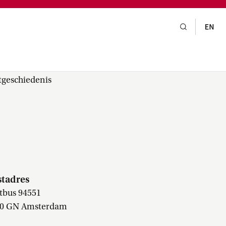
gsraad,
praak,
tgeschiedenis
stadres
tbus 94551
0 GN Amsterdam