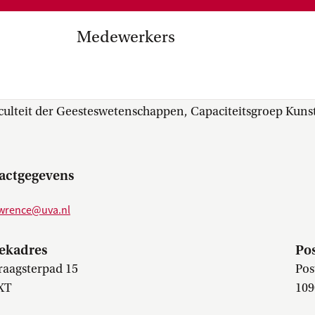
Medezeggenschap, ondernemin
en
commissies, kwaliteitszorg, ins
strategisch plan, instellingsplan,
Medewerkers
besluitvorming, netwerken…
el Internationalisering in
M. (Anna) Lawrence
zuinigingen, diversiteitsbeleid…
culteit der Geesteswetenschappen, Capaciteitsgroep Kuns
actgegevens
awrence@uva.nl
ekadres
Po
raagsterpad 15
Pos
XT
109