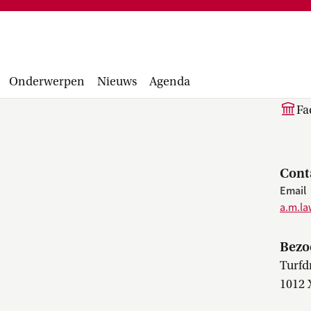
Financiële administratie, facturen,
project
accounting manual, Runbook, inkopen en
Facultair 
aanbesteden...
Wetsvoorst
A.
balans, be
Onderwerpen
Nieuws
Agenda
Fa
Cont
Email
a.m.l
Bezo
Turfd
1012 