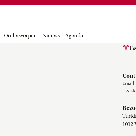
Financiële administratie, facturen,
project
accounting manual, Runbook, inkopen en
Facultair 
aanbesteden...
Wetsvoorst
ir
balans, be
Onderwerpen
Nieuws
Agenda
Fa
Cont
Email
a.zak
Bezo
Turfd
1012 