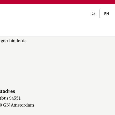
gsraad,
praak,
tgeschiedenis
stadres
tbus 94551
0 GN Amsterdam