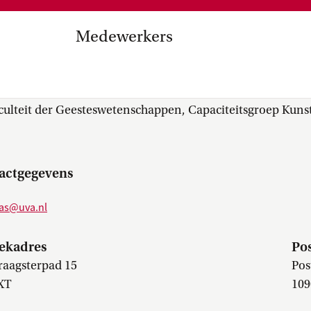
Medezeggenschap, ondernemin
en
commissies, kwaliteitszorg, ins
strategisch plan, instellingsplan,
Medewerkers
besluitvorming, netwerken…
el Internationalisering in
. A. (Alex) Zakkas
zuinigingen, diversiteitsbeleid…
culteit der Geesteswetenschappen, Capaciteitsgroep Kuns
actgegevens
kas@uva.nl
ekadres
Po
raagsterpad 15
Pos
XT
109