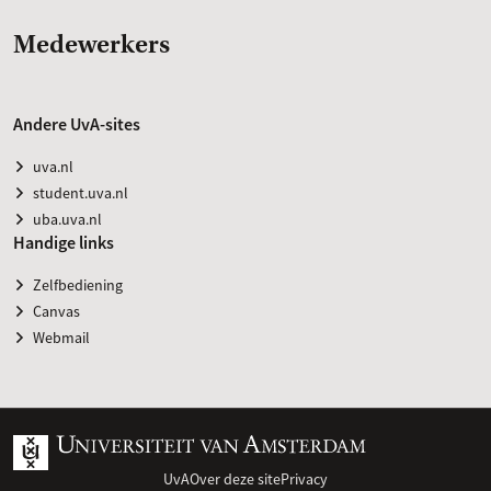
Medewerkers
Andere UvA-sites
uva.nl
student.uva.nl
uba.uva.nl
Handige links
Zelfbediening
Canvas
Webmail
UvA
Over deze site
Privacy