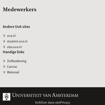
Medewerkers
Andere UvA-sites
uva.nl
student.uva.nl
uba.uva.nl
Handige links
Zelfbediening
Canvas
Webmail
UvA
Over deze site
Privacy