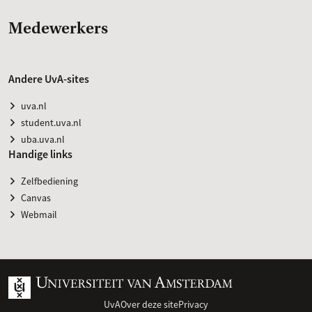
Medewerkers
Andere UvA-sites
uva.nl
student.uva.nl
uba.uva.nl
Handige links
Zelfbediening
Canvas
Webmail
UvA
Over deze site
Privacy