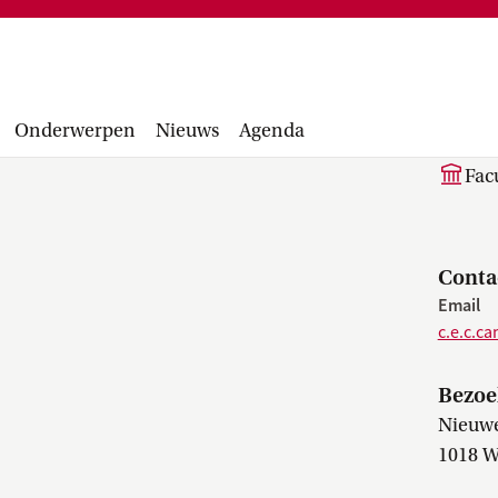
Financiële administratie, facturen,
project
accounting manual, Runbook, inkopen en
Facultair 
aanbesteden...
Wetsvoorst
C.
balans, be
Onderwerpen
Nieuws
Agenda
Fac
Conta
Email
c.e.c.c
Bezoe
Nieuwe
1018 