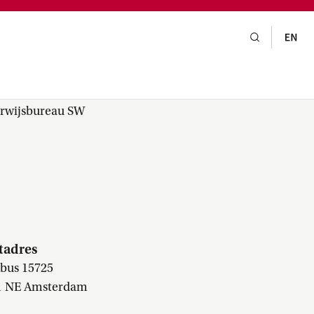
gsraad,
praak,
n MA
erwijsbureau SW
tadres
tbus 15725
1 NE Amsterdam