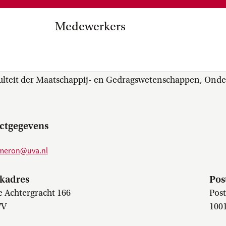
Medezeggenschap, ondernemin
en
commissies, kwaliteitszorg, ins
strategisch plan, instellingsplan,
Medewerkers
besluitvorming, netwerken…
el Internationalisering in
E.C. (Catherine) Camero
zuinigingen, diversiteitsbeleid…
ulteit der Maatschappij- en Gedragswetenschappen, Ond
ctgegevens
ameron@uva.nl
kadres
Pos
 Achtergracht 166
Pos
WV
100