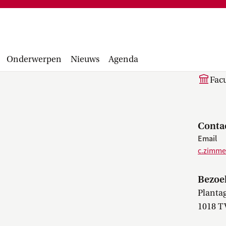
Financiële administratie, facturen,
project
accounting manual, Runbook, inkopen en
Facultair 
aanbesteden...
Wetsvoorst
C.
balans, be
Onderwerpen
Nieuws
Agenda
Facu
Conta
Email
c.zimm
Bezoe
Planta
1018 T