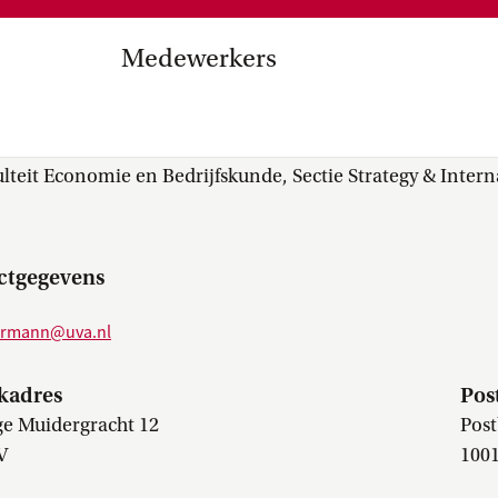
Medezeggenschap, ondernemin
en
commissies, kwaliteitszorg, ins
strategisch plan, instellingsplan,
Medewerkers
besluitvorming, netwerken…
el Internationalisering in
 (Carsten) Zimmermann
zuinigingen, diversiteitsbeleid…
lteit Economie en Bedrijfskunde, Sectie Strategy & Intern
ctgegevens
ermann@uva.nl
kadres
Pos
ge Muidergracht 12
Post
V
100