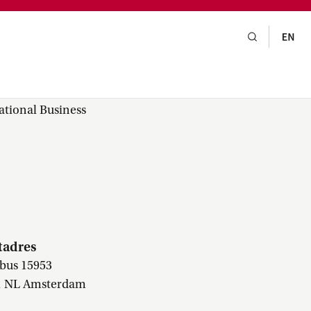
gsraad,
praak,
ational Business
tadres
bus 15953
1 NL Amsterdam