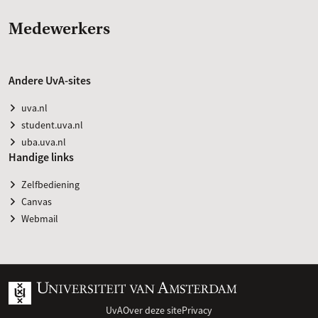
Medewerkers
Andere UvA-sites
uva.nl
student.uva.nl
uba.uva.nl
Handige links
Zelfbediening
Canvas
Webmail
UvA
Over deze site
Privacy