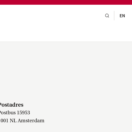
gsraad,
praak,
a
Postadres
Postbus 15953
1001 NL Amsterdam