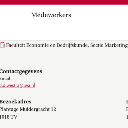
Medezeggenschap, ondernemin
en
commissies, kwaliteitszorg, ins
strategisch plan, instellingsplan,
Medewerkers
besluitvorming, netwerken…
el Internationalisering in
dr. ing. D.D. (Daan) Westr
zuinigingen, diversiteitsbeleid…
Faculteit Economie en Bedrijfskunde, Sectie Marketing
Contactgegevens
Email
d.d.westra@uva.nl
Bezoekadres
Plantage Muidergracht 12
1018 TV