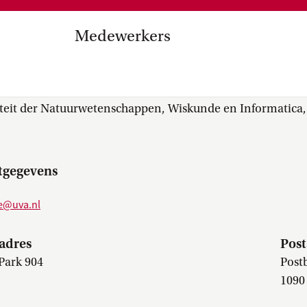
Medezeggenschap, ondernemin
en
commissies, kwaliteitszorg, ins
strategisch plan, instellingsplan,
Medewerkers
besluitvorming, netwerken…
el Internationalisering in
. (Esmée) Cassee
zuinigingen, diversiteitsbeleid…
teit der Natuurwetenschappen, Wiskunde en Informatica, 
tgegevens
ee@uva.nl
adres
Post
Park 904
Post
1090