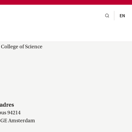
gsraad,
praak,
College of Science
adres
bus 94214
 GE Amsterdam