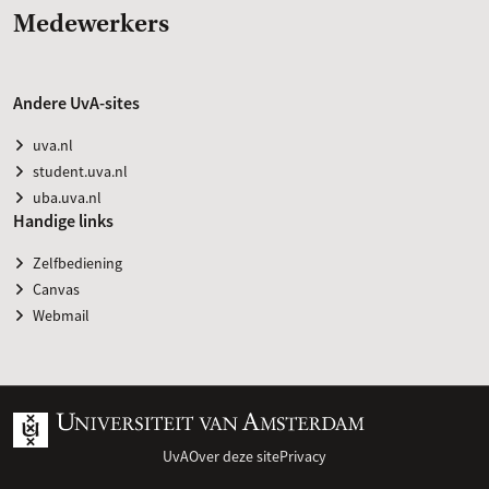
Medewerkers
Andere UvA-sites
uva.nl
student.uva.nl
uba.uva.nl
Handige links
Zelfbediening
Canvas
Webmail
UvA
Over deze site
Privacy