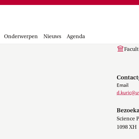
Financiële administratie, facturen,
project
accounting manual, Runbook, inkopen en
Facultair 
aanbesteden...
Wetsvoorst
D. 
balans, be
Onderwerpen
Nieuws
Agenda
Facul
Contact
Email
d.kuric@u
Bezoeka
Science 
1098 XH