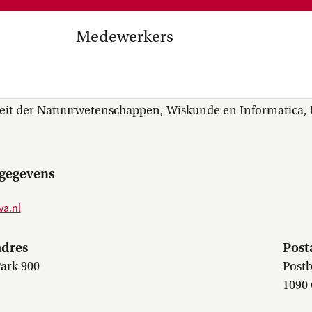
Medezeggenschap, ondernemin
en
commissies, kwaliteitszorg, ins
strategisch plan, instellingsplan,
Medewerkers
besluitvorming, netwerken…
el Internationalisering in
(Dávid) Kuric MSc
zuinigingen, diversiteitsbeleid…
teit der Natuurwetenschappen, Wiskunde en Informatica, I
gegevens
va.nl
dres
Post
Park 900
Postb
1090