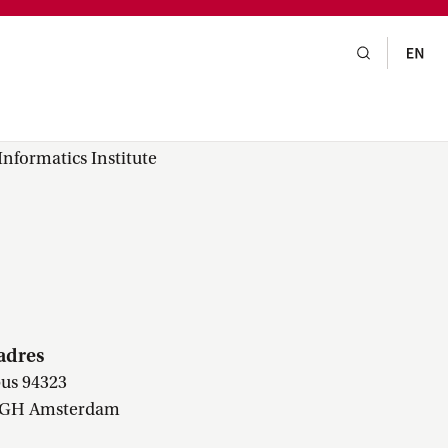
gsraad,
praak,
nformatics Institute
adres
us 94323
 GH Amsterdam