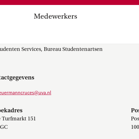
Medezeggenschap, ondernemin
en
commissies, kwaliteitszorg, ins
strategisch plan, instellingsplan,
Medewerkers
besluitvorming, netwerken…
el Internationalisering in
 (Danka) Scheuermann C
zuinigingen, diversiteitsbeleid…
tudenten Services, Bureau Studentenartsen
actgegevens
euermanncruces@uva.nl
oekadres
Po
 Turfmarkt 151
Pos
 GC
10