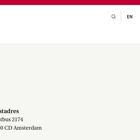
gsraad,
praak,
ruces
stadres
tbus 2174
00 CD Amsterdam