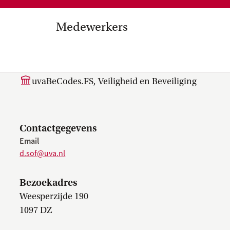
Medezeggenschap, ondernemin
en
commissies, kwaliteitszorg, ins
strategisch plan, instellingsplan,
Medewerkers
besluitvorming, netwerken…
el Internationalisering in
D. (Dennis) Sof
zuinigingen, diversiteitsbeleid…
uvaBeCodes.FS, Veiligheid en Beveiliging
Contactgegevens
Email
d.sof@uva.nl
Bezoekadres
Weesperzijde 190
1097 DZ