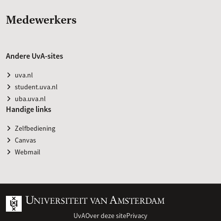
Medewerkers
Andere UvA-sites
uva.nl
student.uva.nl
uba.uva.nl
Handige links
Zelfbediening
Canvas
Webmail
UvA
Over deze site
Privacy