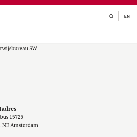
gsraad,
praak,
erwijsbureau SW
tadres
tbus 15725
1 NE Amsterdam