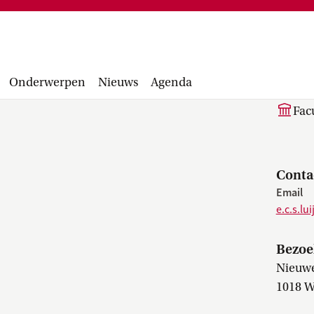
Financiële administratie, facturen,
project
accounting manual, Runbook, inkopen en
Facultair 
aanbesteden...
Wetsvoorst
E.C
balans, be
Onderwerpen
Nieuws
Agenda
Fac
Conta
Email
e.c.s.lu
Bezoe
Nieuwe
1018 