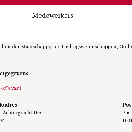
Medezeggenschap, ondernemin
en
commissies, kwaliteitszorg, ins
strategisch plan, instellingsplan,
Medewerkers
besluitvorming, netwerken…
el Internationalisering in
.S. (Eleanor) Luijkx
zuinigingen, diversiteitsbeleid…
ulteit der Maatschappij- en Gedragswetenschappen, Ond
ctgegevens
ijkx@uva.nl
kadres
Pos
 Achtergracht 166
Pos
WV
100