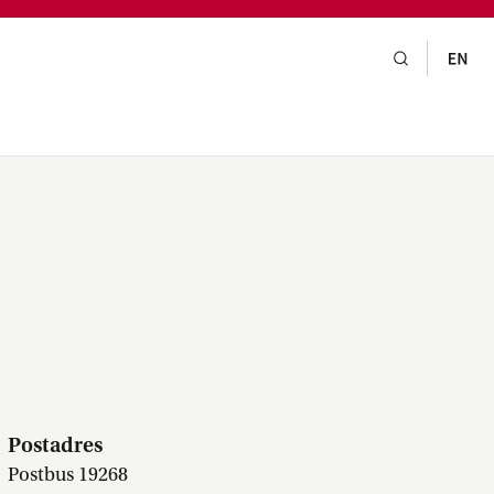
gsraad,
praak,
Postadres
Postbus 19268