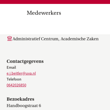
Medezeggenschap, ondernemin
en
commissies, kwaliteitszorg, ins
strategisch plan, instellingsplan,
Medewerkers
besluitvorming, netwerken…
el Internationalisering in
E.J. (Erjo) Beitler MSc
zuinigingen, diversiteitsbeleid…
Administratief Centrum, Academische Zaken
Contactgegevens
Email
e.j.beitler@uva.nl
Telefoon
0642026850
Bezoekadres
Handboogstraat 6