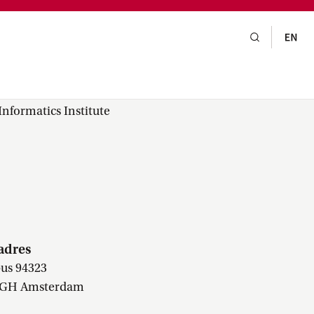
gsraad,
praak,
nformatics Institute
adres
us 94323
 GH Amsterdam