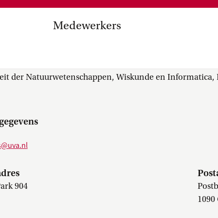
Medezeggenschap, ondernemin
en
commissies, kwaliteitszorg, ins
strategisch plan, instellingsplan,
Medewerkers
besluitvorming, netwerken…
el Internationalisering in
ir. E.J. (Erik) Bekkers
zuinigingen, diversiteitsbeleid…
teit der Natuurwetenschappen, Wiskunde en Informatica, I
gegevens
s@uva.nl
dres
Post
Park 904
Postb
1090