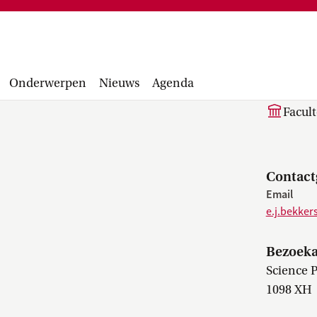
Financiële administratie, facturen,
project
accounting manual, Runbook, inkopen en
Facultair 
aanbesteden...
Wetsvoorst
dr. 
balans, be
Onderwerpen
Nieuws
Agenda
Facul
Contact
Email
e.j.bekker
Bezoeka
Science 
1098 XH