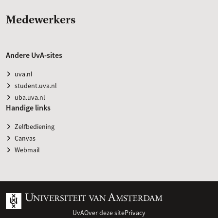
Medewerkers
Andere UvA-sites
uva.nl
student.uva.nl
uba.uva.nl
Handige links
Zelfbediening
Canvas
Webmail
UvA
Over deze site
Privacy