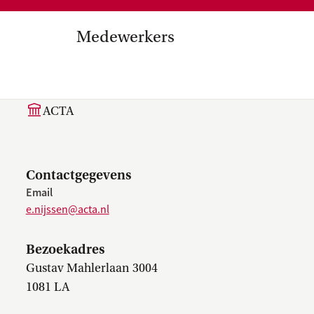
Medezeggenschap, ondernemin
en
commissies, kwaliteitszorg, ins
strategisch plan, instellingsplan,
Medewerkers
besluitvorming, netwerken…
el Internationalisering in
E. (Eliza) Nijssen
zuinigingen, diversiteitsbeleid…
ACTA
Contactgegevens
Email
e.nijssen@acta.nl
Bezoekadres
Gustav Mahlerlaan 3004
1081 LA