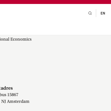
gsraad,
praak,
tional Economics
tadres
bus 15867
1 NJ Amsterdam