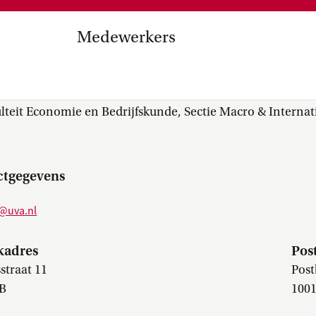
Medezeggenschap, ondernemin
en
commissies, kwaliteitszorg, ins
strategisch plan, instellingsplan,
Medewerkers
besluitvorming, netwerken…
el Internationalisering in
(Gaia) Elrefai
zuinigingen, diversiteitsbeleid…
lteit Economie en Bedrijfskunde, Sectie Macro & Interna
ctgegevens
i@uva.nl
kadres
Pos
straat 11
Post
B
100