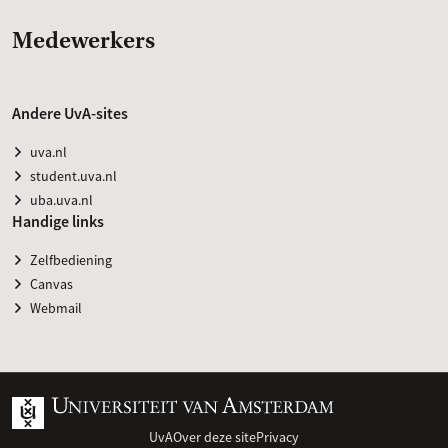
Medewerkers
Andere UvA-sites
uva.nl
student.uva.nl
uba.uva.nl
Handige links
Zelfbediening
Canvas
Webmail
UvA
Over deze site
Privacy