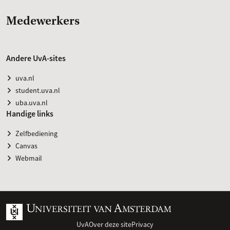
Medewerkers
Andere UvA-sites
uva.nl
student.uva.nl
uba.uva.nl
Handige links
Zelfbediening
Canvas
Webmail
UvA
Over deze site
Privacy