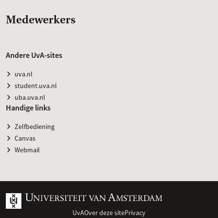
Medewerkers
Andere UvA-sites
uva.nl
student.uva.nl
uba.uva.nl
Handige links
Zelfbediening
Canvas
Webmail
UvA
Over deze site
Privacy