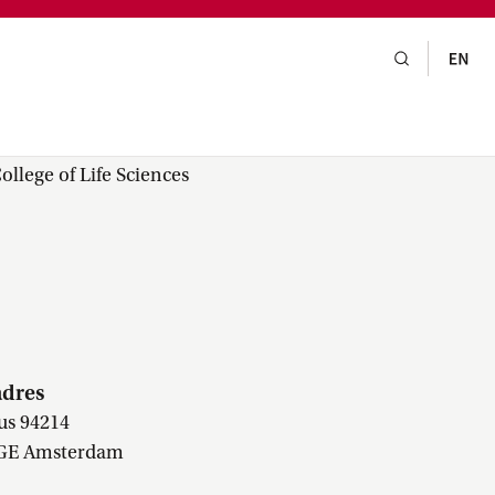
gsraad,
praak,
llege of Life Sciences
adres
us 94214
 GE Amsterdam