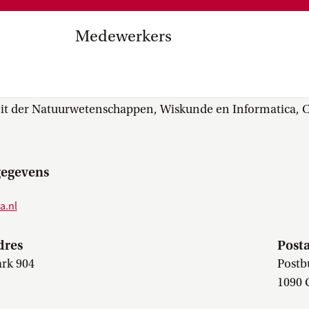
Medezeggenschap, ondernemin
en
commissies, kwaliteitszorg, ins
strategisch plan, instellingsplan,
Medewerkers
besluitvorming, netwerken…
el Internationalisering in
 (Imme) Kooi
zuinigingen, diversiteitsbeleid…
eit der Natuurwetenschappen, Wiskunde en Informatica, Co
gegevens
a.nl
dres
Post
ark 904
Postb
1090