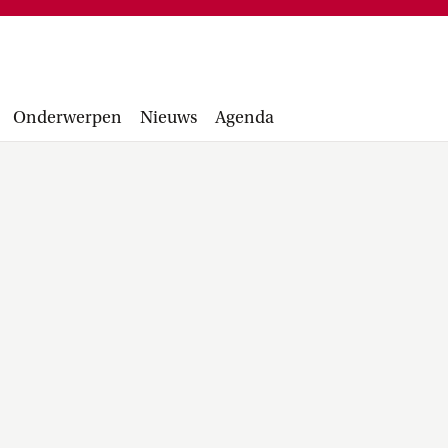
Financiële administratie, facturen,
project
accounting manual, Runbook, inkopen en
Facultair 
aanbesteden...
Wetsvoorst
balans, be
Onderwerpen
Nieuws
Agenda