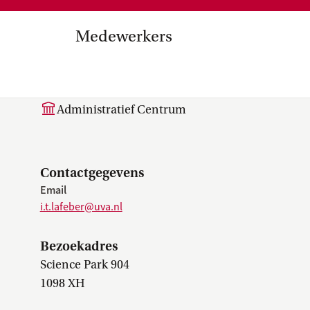
Medezeggenschap, ondernemin
en
commissies, kwaliteitszorg, ins
strategisch plan, instellingsplan,
Medewerkers
besluitvorming, netwerken…
el Internationalisering in
I.T. (Isa) Lafeber
zuinigingen, diversiteitsbeleid…
Administratief Centrum
Contactgegevens
Email
i.t.lafeber@uva.nl
Bezoekadres
Science Park 904
1098 XH