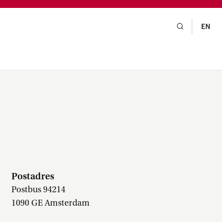
gsraad,
praak,
Postadres
Postbus 94214
1090 GE Amsterdam