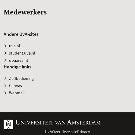
Medewerkers
Andere UvA-sites
uva.nl
student.uva.nl
uba.uva.nl
Handige links
Zelfbediening
Canvas
Webmail
UvA
Over deze site
Privacy