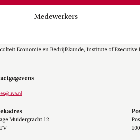
Medezeggenschap, ondernemin
en
commissies, kwaliteitszorg, ins
strategisch plan, instellingsplan,
Medewerkers
besluitvorming, netwerken…
el Internationalisering in
s. J.D. (Jasper) Moes
zuinigingen, diversiteitsbeleid…
culteit Economie en Bedrijfskunde, Institute of Executiv
actgegevens
oes@uva.nl
ekadres
Po
age Muidergracht 12
Pos
 TV
10