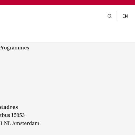
gsraad,
praak,
e Programmes
stadres
tbus 15953
01 NL Amsterdam