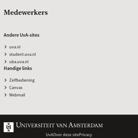
Medewerkers
Andere UvA-sites
uva.nl
student.uva.nl
uba.uva.nl
Handige links
Zelfbediening
Canvas
Webmail
UvA
Over deze site
Privacy