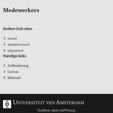
Medewerkers
Andere UvA-sites
uva.nl
student.uva.nl
uba.uva.nl
Handige links
Zelfbediening
Canvas
Webmail
UvA
Over deze site
Privacy