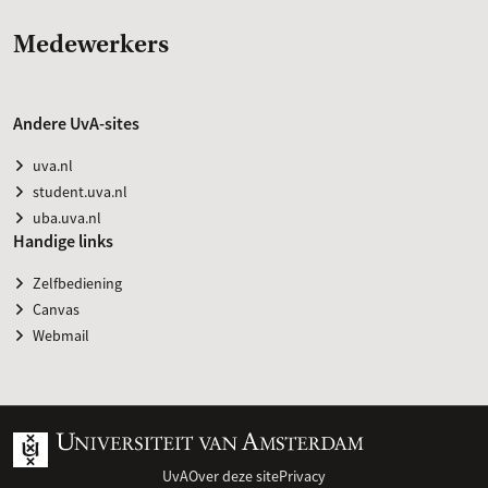
Medewerkers
Andere UvA-sites
uva.nl
student.uva.nl
uba.uva.nl
Handige links
Zelfbediening
Canvas
Webmail
UvA
Over deze site
Privacy