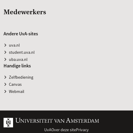
Medewerkers
Andere UvA-sites
uva.nl
student.uva.nl
uba.uva.nl
Handige links
Zelfbediening
Canvas
Webmail
UvA
Over deze site
Privacy