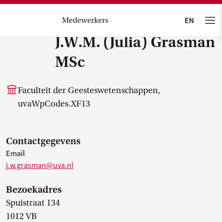
Medewerkers
J.W.M. (Julia) Grasman
MSc
Faculteit der Geesteswetenschappen,
uvaWpCodes.XF13
Contactgegevens
Email
j.w.grasman@uva.nl
Bezoekadres
Spuistraat 134
1012 VB