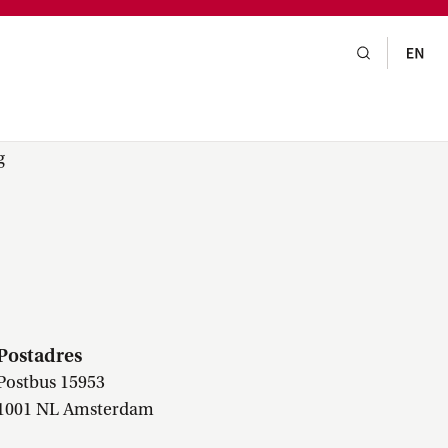
gsraad,
praak,
g
Postadres
Postbus 15953
1001 NL Amsterdam