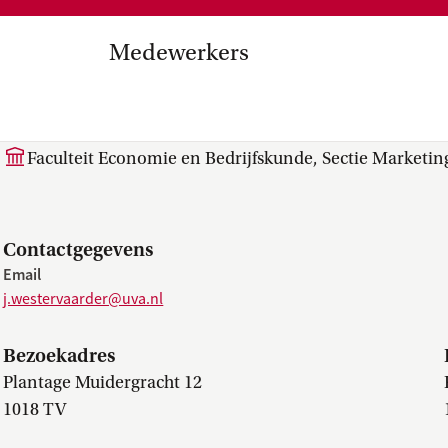
Medezeggenschap, ondernemin
en
commissies, kwaliteitszorg, ins
strategisch plan, instellingsplan,
Medewerkers
besluitvorming, netwerken…
el Internationalisering in
J. (Jelle) Westervaarder
zuinigingen, diversiteitsbeleid…
Faculteit Economie en Bedrijfskunde, Sectie Marketin
Contactgegevens
Email
j.westervaarder@uva.nl
Bezoekadres
Plantage Muidergracht 12
1018 TV