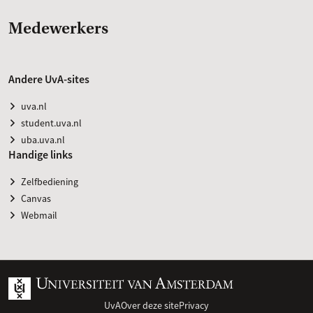
Medewerkers
Andere UvA-sites
uva.nl
student.uva.nl
uba.uva.nl
Handige links
Zelfbediening
Canvas
Webmail
UvA
Over deze site
Privacy