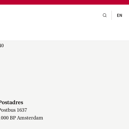
gsraad,
praak,
40
Postadres
Postbus 1637
1000 BP Amsterdam