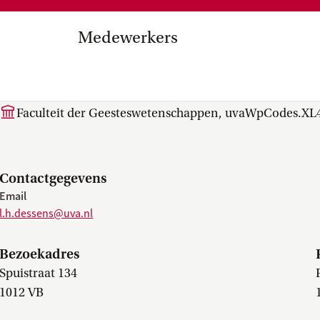
Medezeggenschap, ondernemin
en
commissies, kwaliteitszorg, ins
strategisch plan, instellingsplan,
Medewerkers
besluitvorming, netwerken…
el Internationalisering in
drs. L.H. (Laura) Dessens
zuinigingen, diversiteitsbeleid…
Faculteit der Geesteswetenschappen, uvaWpCodes.XL
Contactgegevens
Email
l.h.dessens@uva.nl
Bezoekadres
Spuistraat 134
1012 VB