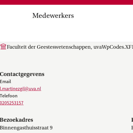
Medezeggenschap, ondernemin
en
commissies, kwaliteitszorg, ins
strategisch plan, instellingsplan,
Medewerkers
besluitvorming, netwerken…
el Internationalisering in
L. (Lisa) Martinez Gil
zuinigingen, diversiteitsbeleid…
Faculteit der Geesteswetenschappen, uvaWpCodes.XF
Contactgegevens
Email
l.martinezgil@uva.nl
Telefoon
0205253157
Bezoekadres
Binnengasthuisstraat 9