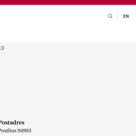
gsraad,
praak,
13
Postadres
Postbus 94903