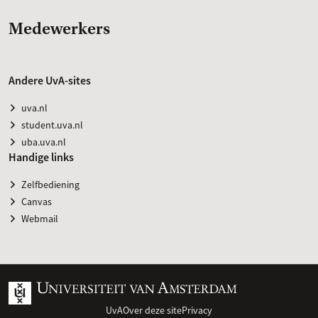
Medewerkers
Andere UvA-sites
uva.nl
student.uva.nl
uba.uva.nl
Handige links
Zelfbediening
Canvas
Webmail
UvA
Over deze site
Privacy