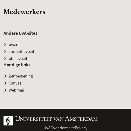
Medewerkers
Andere UvA-sites
uva.nl
student.uva.nl
uba.uva.nl
Handige links
Zelfbediening
Canvas
Webmail
UvA
Over deze site
Privacy