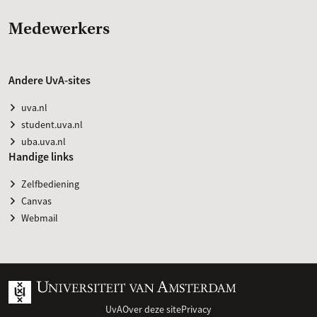
Medewerkers
Andere UvA-sites
uva.nl
student.uva.nl
uba.uva.nl
Handige links
Zelfbediening
Canvas
Webmail
UvA
Over deze site
Privacy