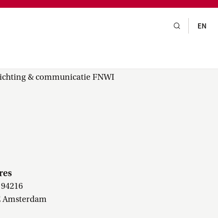
gsraad,
praak,
rlichting & communicatie FNWI
res
 94216
E Amsterdam