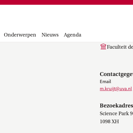
Financiële administratie, facturen,
project
accounting manual, Runbook, inkopen en
Facultair 
aanbesteden...
Wetsvoorst
M. (Ma
balans, be
Onderwerpen
Nieuws
Agenda
Faculteit 
Contactgege
Email
m.kruijt@uva.nl
Bezoekadre
Science Park 
1098 XH