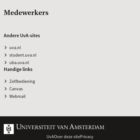
Medewerkers
Andere UvA-sites
uva.nl
student.uva.nl
uba.uva.nl
Handige links
Zelfbediening
Canvas
Webmail
UvA
Over deze site
Privacy