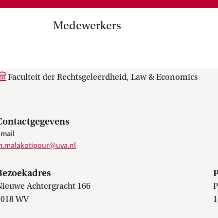
Medezeggenschap, ondernemin
en
commissies, kwaliteitszorg, ins
strategisch plan, instellingsplan,
Medewerkers
besluitvorming, netwerken…
el Internationalisering in
M. (Maryam) Malakotipo
zuinigingen, diversiteitsbeleid…
Faculteit der Rechtsgeleerdheid, Law & Economics
Contactgegevens
mail
m.malakotipour@uva.nl
Bezoekadres
P
Nieuwe Achtergracht 166
P
1018 WV
1