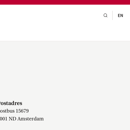
gsraad,
praak,
ur
ostadres
ostbus 15679
001 ND Amsterdam