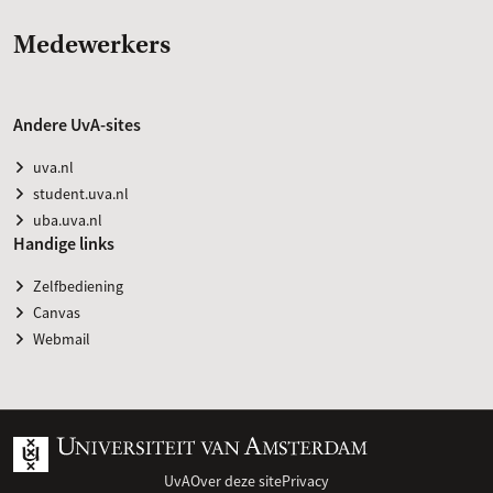
Medewerkers
Andere UvA-sites
uva.nl
student.uva.nl
uba.uva.nl
Handige links
Zelfbediening
Canvas
Webmail
UvA
Over deze site
Privacy